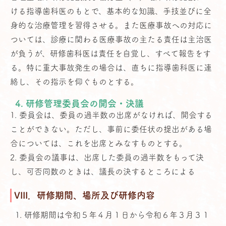
ける指導歯科医のもとで、基本的な知識、手技並びに全
身的な治療管理を習得させる。また医療事故への対応に
ついては、診療に関わる医療事故の主たる責任は主治医
が負うが、研修歯科医は責任を自覚し、すべて報告をす
る。特に重大事故発生の場合は、直ちに指導歯科医に連
絡し、その指示を仰ぐものとする。
4. 研修管理委員会の開会・決議
1. 委員会は、委員の過半数の出席がなければ、開会する
ことができない。ただし、事前に委任状の提出がある場
合については、これを出席とみなすものとする。
2. 委員会の議事は、出席した委員の過半数をもって決
し、可否同数のときは、議長の決するところによる
VIII．研修期間、場所及び研修内容
1. 研修期間は令和５年４月１日から令和６年３月３１