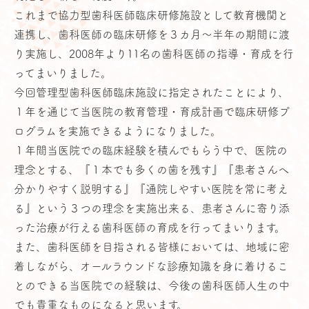
これまで協力型歯科医師臨床研修施設として教育機関と
連携し、歯科医師の臨床研修を３カ月～半年の期間に渡
り実施し、2008年より11名の歯科医師の指導・育成を行
ってまいりました。
今回管理型歯科医師臨床施設に指定されたことにより、
１年を通じて当医院の教育管理・育成計画で臨床研修プ
ログラムを実施できるようになりました。
１年間当医院での臨床経験を積んでもらう中で、医院の
理念とする、『１本でも多くの歯を残す』『患者さんへ
分かりやすく説明する』『通院しやすい医院を常に考え
る』という３つの理念を実施出来る、患者さんに寄り添
った治療が行える歯科医師の育成を行ってまいります。
また、歯科医師を目指される皆様においては、地域に密
着しながら、オールラウンドな診療知識を身に着けるこ
とのできる当医院での経験は、今後の歯科医師人生の中
でも貴重なものになると思います。