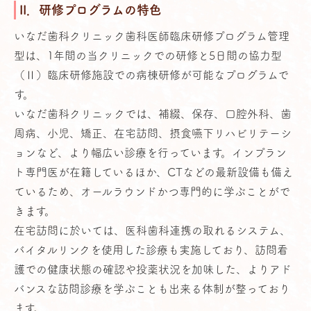
II．研修プログラムの特色
いなだ歯科クリニック歯科医師臨床研修プログラム管理
型は、1年間の当クリニックでの研修と5日間の協力型
（Ⅱ）臨床研修施設での病棟研修が可能なプログラムで
す。
いなだ歯科クリニックでは、補綴、保存、口腔外科、歯
周病、小児、矯正、在宅訪問、摂食嚥下リハビリテーシ
ョンなど、より幅広い診療を行っています。インプラン
ト専門医が在籍しているほか、CTなどの最新設備も備え
ているため、オールラウンドかつ専門的に学ぶことがで
きます。
在宅訪問に於いては、医科歯科連携の取れるシステム、
バイタルリンクを使用した診療も実施しており、訪問看
護での健康状態の確認や投薬状況を加味した、よりアド
バンスな訪問診療を学ぶことも出来る体制が整っており
ます。