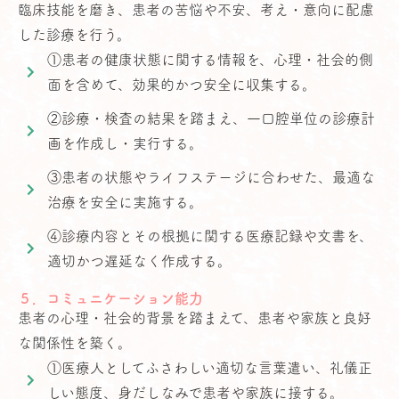
臨床技能を磨き、患者の苦悩や不安、考え・意向に配慮
した診療を行う。
①患者の健康状態に関する情報を、心理・社会的側
面を含めて、効果的かつ安全に収集する。
②診療・検査の結果を踏まえ、一口腔単位の診療計
画を作成し・実行する。
③患者の状態やライフステージに合わせた、最適な
治療を安全に実施する。
④診療内容とその根拠に関する医療記録や文書を、
適切かつ遅延なく作成する。
５．コミュニケーション能力
患者の心理・社会的背景を踏まえて、患者や家族と良好
な関係性を築く。
①医療人としてふさわしい適切な言葉遣い、礼儀正
しい態度、身だしなみで患者や家族に接する。