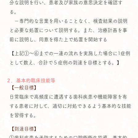
分な説明を行い、患者及び家族の意思決定を確認す
る。
－専門的な言葉を用いることなく、検査結果の説明
と必要な処置について説明する。また、治療計画を事
前に説明し、同意を得た上で処置を開始する
【上記①～⑥までの一連の流れを実施した場合に1症例
として数え、合計で５症例の到達を目標とする。】
２．基本的臨床技能等
【一般目標】
日常臨床で高頻度に遭遇する歯科疾患や機能障害を有
する患者に対して、適切に対処できるよう基本的な技能
を習得する。
【到達目標】
①歯科疾患を予防するための口腔衛衛生指導、基本的