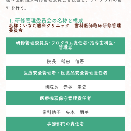
理を行う。
1. 研修管理委員会の名称と構成
名称：いなだ歯科クリニック 歯科医師臨床研修管理
委員会
研修管理委員長･プログラム責任者･指導歯科医･
管理者
院長 稲田 信吾
医療安全管理者・医薬品安全管理責任者
副院長 赤塚 圭史
医療機器保守管理責任者
歯科助手 矢本 朋美
事務部門の責任者