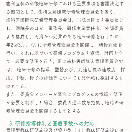
歯科医師の卒後臨床研修における重要事項を審議決定す
る機関として、歯科医師臨床研修管理委員会を置く。
歯科医師臨床研修管理委員会は、当院の院長を委員長と
し、副院長のほか、事務長、研修実施責任者、外部委員
より構成し、円滑かつ効果のある臨床研修を行うため、
年2回3月、7月に研修管理委員会を開催し、研修評価を
行い、それに基づいて研修プログラムを協議、計画を立
て、必要な修正を行う。更に歯科医師臨床管理委員会で
は、 臨床研修の指導、監督及び、到達目標の達成度、採
用、中断、修了の評価等についても具体的に検討するも
のとする。
また、委員会メンバーが緊急にプログラムの協議・修正
が必要と判断した場合、委員の過半数を招集し臨時の研
修管理委員会を開催するものとする。
3. 研修指導体制と医療事故への対応
管理型臨床研修施設及び協力型（Ⅱ）臨床研修施設にお