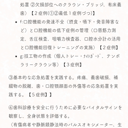
処置 ②欠損部位へのクラウン・ブリッジ、有床義
歯）【２症例(①②最低１症例づつ)】
f:口腔機能の発達不全（摂食・嚥下・発音障害な
ど）と口腔機能の低下症例の管理（口唇筋力測
定、舌圧検査、咀嚼力検査器、口腔水分計の活用
と口腔機能回復トレーニングの実施）【２症例】
g:技工物の作成（個人トレー・ﾅｲﾄｶﾞｰﾄﾞ、テンポ
ラリークラウン等）【３症例】
③基本的な応急処置を実践する。疼痛、義歯破損、補
綴物の脱離、歯・口腔顎顔面の外傷等の応急処置を実
践する。【５症例】】
④歯科診療を安全に行うために必要なバイタルサインを
観察し、全身状態を評価する。
（有傷病者や静脈鎮静法時のパルスオキシメーター、生