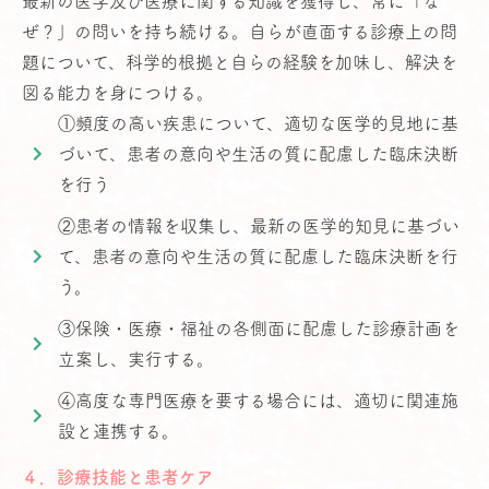
最新の医学及び医療に関する知識を獲得し、常に「な
ぜ？」の問いを持ち続ける。自らが直面する診療上の問
題について、科学的根拠と自らの経験を加味し、解決を
図る能力を身につける。
①頻度の高い疾患について、適切な医学的見地に基
づいて、患者の意向や生活の質に配慮した臨床決断
を行う
②患者の情報を収集し、最新の医学的知見に基づい
て、患者の意向や生活の質に配慮した臨床決断を行
う。
③保険・医療・福祉の各側面に配慮した診療計画を
立案し、実行する。
④高度な専門医療を要する場合には、適切に関連施
設と連携する。
４．診療技能と患者ケア