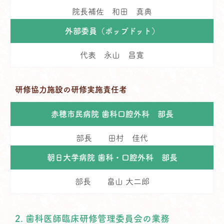
院長補佐 和田 真典
外部委員（ポップドット）
代表 永山 昌寛
研修協力施設の研修実施責任者
赤穂市民病院 歯科口腔外科 部長
部長 田村 佳代
朝日大学病院 歯科・口腔外科 部長
部長 畠山 大二郎
2. 歯科医師臨床研修管理委員会の業務