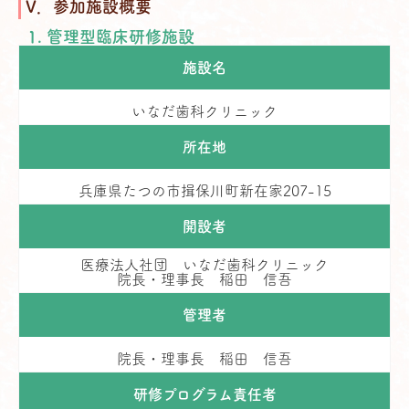
V．参加施設概要
1. 管理型臨床研修施設
施設名
いなだ歯科クリニック
所在地
兵庫県たつの市揖保川町新在家207-15
開設者
医療法人社団 いなだ歯科クリニック
院長・理事長 稲田 信吾
管理者
院長・理事長 稲田 信吾
研修プログラム責任者