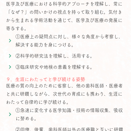
医学及び医療における科学的アプローチを理解し、常に
「なぜ？」の問いかけの視点を持って取り組む。気付き
から生まれる学術活動を通じて、医学及び医療の発展に
寄与する。
①医療上の疑問点に対し、様々な角度から考察し、
解決する能力を身につける。
②科学的研究法を理解し、活用する。
③臨床研究や地検の意義を理解する。
９．生涯にわたってと学び続ける姿勢
医療の質の向上のために省察し、他の歯科医師・医療者
と共に研鑽しながら、次世代の育成にも携わり、生涯に
わたって自律的に学び続ける。
①急速に変化する医学知識・技術の情報収集、吸収
に努める。
②同僚、後輩、歯科医師以外の医療職と互いに研鑽