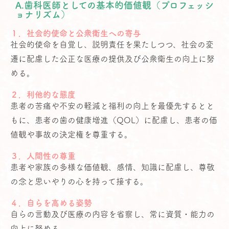
A.歯科医師としての基本的価値観（プロフェッシ
ョナリズム）
１．社会的使命と公衆衛生への寄与
社会的使命を自覚し、説明責任を果たしつつ、社会の変
遷に配慮した公正な医療の提供及び公衆衛生の向上に努
める。
２．利他的な態度
患者の苦痛や不安の軽減と福利の向上を最優先するとと
もに、患者の歯の健康増進（QOL）に配慮し、患者の価
値観や事故の決定権を尊重する。
３．人間性の尊重
患者や家族の多様な価値観、感情、知識に配慮し、尊敬
の念と思いやりの心を持って接する。
４．自らを高める姿勢
自らの言動及び医療の内容を省察し、常に資質・能力の
向上に努める。