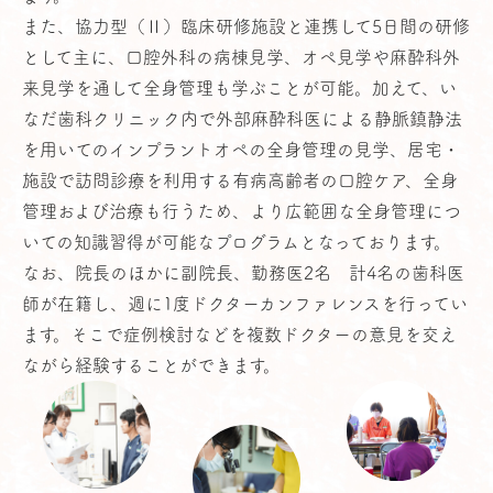
また、協力型（Ⅱ）臨床研修施設と連携して5日間の研修
として主に、口腔外科の病棟見学、オペ見学や麻酔科外
来見学を通して全身管理も学ぶことが可能。加えて、い
なだ歯科クリニック内で外部麻酔科医による静脈鎮静法
を用いてのインプラントオペの全身管理の見学、居宅・
施設で訪問診療を利用する有病高齢者の口腔ケア、全身
管理および治療も行うため、より広範囲な全身管理につ
いての知識習得が可能なプログラムとなっております。
なお、院長のほかに副院長、勤務医2名 計4名の歯科医
師が在籍し、週に1度ドクターカンファレンスを行ってい
ます。そこで症例検討などを複数ドクターの意見を交え
ながら経験することができます。