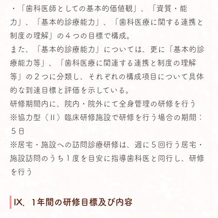
・「歯科医師としての基本的価値観」、「資質・能
力」、「基本的診療能力」、「歯科医療に関する連携と
制度の理解」の４つの目標で構成。
また、「基本的診療能力」については、更に「基本的診
療能力等」、「歯科医療に関連する連携と制度の理解
等」の２つに分類し、それぞれの構成項目について具体
的な到達目標と評価を示している。
研修期間内に、院内・院外にて全身管理の研修を行う
※協力型（Ⅱ）臨床研修施設で研修を行う場合の期間：
５日
※居宅・施設への訪問診療研修は、週に５回行う居宅・
施設訪問のうち１度を目安に指導歯科医と同行し、研修
を行う
IX．1年間の研修目標及び内容