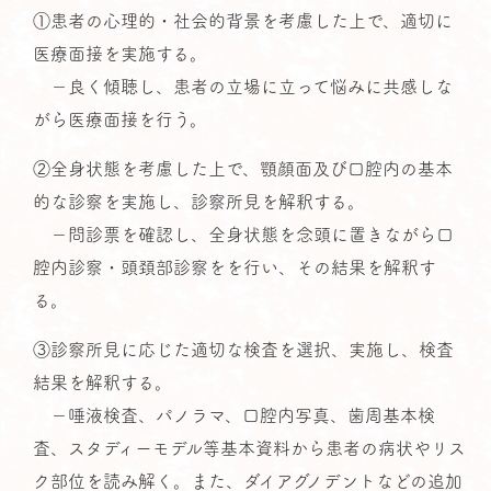
①患者の心理的・社会的背景を考慮した上で、適切に
医療面接を実施する。
－良く傾聴し、患者の立場に立って悩みに共感しな
がら医療面接を行う。
②全身状態を考慮した上で、顎顔面及び口腔内の基本
的な診察を実施し、診察所見を解釈する。
－問診票を確認し、全身状態を念頭に置きながら口
腔内診察・頭頚部診察をを行い、その結果を解釈す
る。
③診察所見に応じた適切な検査を選択、実施し、検査
結果を解釈する。
－唾液検査、パノラマ、口腔内写真、歯周基本検
査、スタディーモデル等基本資料から患者の病状やリス
ク部位を読み解く。また、ダイアグノデントなどの追加