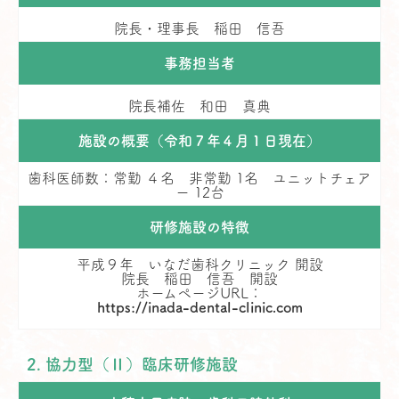
院長・理事長 稲田 信吾
事務担当者
院長補佐 和田 真典
施設の概要（令和７年４月１日現在）
歯科医師数：常勤 ４名 非常勤 1名 ユニットチェア
ー 12台
研修施設の特徴
平成９年 いなだ歯科クリニック 開設
院長 稲田 信吾 開設
ホームページURL：
https://inada-dental-clinic.com
2. 協力型（Ⅱ）臨床研修施設