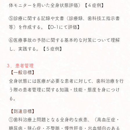
体モニターを用いた全身状態評価）【４症例】
⑤診療に関する記録や文書（診療録、歯科技工指示書
等）を作成する。【D-1にて評価】
⑥医療事故の予防に関する基本的な対策について理解
し、実践する。【５症例】
３．患者管理
【一般目標】
全身状態には医療が必要な患者に対して、歯科治療を行
う際の患者管理に関する知識・技能・態度を身につけ
る。
【到達目標】
①歯科治療上問題となる全身的な疾患、（高血圧症・
糖尿病・狭心症・不整脈・慢性肝炎・出血傾向のある