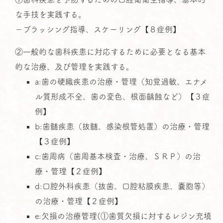
な手技を実践する。
－ブラッシング指導、スケーリング【８症例】
②一般的な歯科疾患に対応するために必要となる基本
的な治療、及び管理を実践する。
a:歯の硬織疾患の治療・管理（知覚過敏、エナメ
ル質形成不全、歯の変色、根面齲蝕など）【３症
例】
b:歯髄疾患（抜髄、感染根管処置）の治療・管理
【３症例】
c:歯周病（歯周基本検査・治療、ＳＲＰ）の治
療・管理【２症例】
d:口腔外科疾患（抜歯、口腔粘膜疾患、嚢胞等）
の治療・管理【２症例】
e:欠損の治療管理(①歯質欠損に対するレジン充填