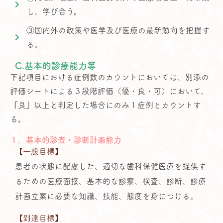
し、学び合う。
③国内外の政策や医学及び医療の最新動向を把握す
る。
C.基本的診療能力等
下記項目における症例数のカウントにおいては、別添の
評価シートによる３段階評価（優・良・可）において、
『良』以上と判定した場合にのみ１症例とカウントす
る。
１．基本的診査・診断計画能力
【一般目標】
患者の状態に配慮した、適切な歯科保健医療を提供す
るための医療面接、基本的な診察、検査、診断、診療
計画立案に必要な知識、技能、態度を身につける。
【到達目標】