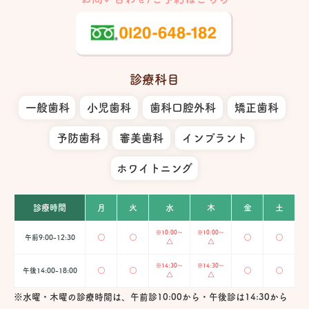
診療科目
一般歯科
小児歯科
歯科口腔外科
矯正歯科
予防歯科
審美歯科
インプラント
ホワイトニング
診療時間
月
火
水
木
金
土
※10:00〜
※10:00〜
午前9:00-12:30
◯
◯
◯
◯
△
△
※14:30〜
※14:30〜
午後14:00-18:00
◯
◯
◯
◯
△
△
※水曜・木曜の診療時間は、午前診10:00から・午後診は14:30から